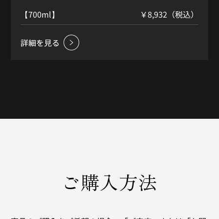
です。使用しているウイスキーは、グレーンがキ
）
【700ml】
￥8,932（税込）
ャメロンブリッジ蒸留所、ガーバン蒸留所、モル
トはクライネリッシュ蒸留所、バルメナック蒸留
所、リンクウッド蒸留所などです。香りはレーズ
ンとバニラ、ボディはソフトでハニー&レーズン、
奥からアプリコットやシナモン、フィニッシュは
スパイシーで綺麗に続きます。ブレンデッドウイ
スキーのソフトなボディにテイストはしっかりリ
ッチで見事なブレンドです。
ご購入方法