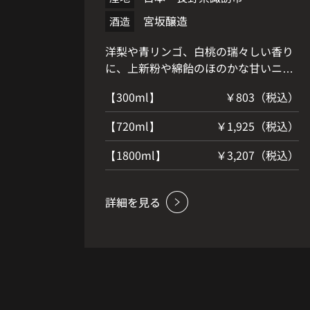
宮坂醸造
酒造
洋梨や青リンゴ、白桃の瑞々しい香り
に、上新粉や綿飴のほのかな甘いニュ
アンスが重なります。そこにレモング
【300ml】
￥803（税込）
ラスやセージなどのハーバルなアクセ
ントが加わり、溌剌とした印象です。
【720ml】
￥1,925（税込）
味わいは、摘みたての果実を思わせる
甘味と生き生きとした酸味が呼応しあ
【1800ml】
￥3,207（税込）
い、生原酒ならではの弾けるようなフ
レッシュ感が際立ちます。後味はシャ
ープでキレが良く、鮮やかな余韻が最
後まで躍動感を楽しませてくれます。