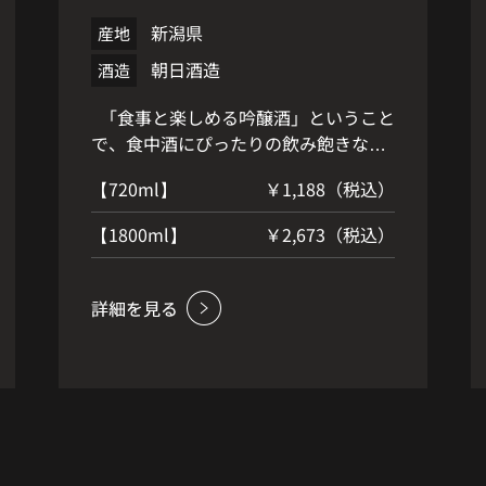
新潟県
産地
朝日酒造
酒造
「食事と楽しめる吟醸酒」ということ
で、食中酒にぴったりの飲み飽きない
味わい。 口当りが柔らかく、冷やは
【720ml】
￥1,188（税込）
もちろん、お燗にも適した吟醸酒で
す。
【1800ml】
￥2,673（税込）