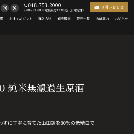
048-753-2000
お問い合わせ
9:00～21:00 ※電話受付17:00迄（日曜定休）
酒
おすすめギフト
購入方法
卸売販売
蔵元一覧
店舗案内
お知らせ
0 純米無濾過生原酒
わずに丁寧に育てた山田錦を80％の低精白で