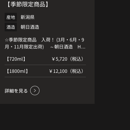
【季節限定商品】
新潟県
産地
朝日酒造
酒造
☆季節限定商品 入荷！ (3月・6月・9
月・11月限定出荷) ～朝日酒造 HP
～ 「洗心」とは初心に戻り、人を尊び
【720ml】
￥5,720（税込）
きらめき生きる様を言います。 契約栽
培米「たかね錦」を28%まで磨き、そ
【1800ml】
￥12,100（税込）
して醸し、ゆっくりと熟成させた味わ
いは、この上なく淡麗でありながら、
洗練されたふくらみを感じます。