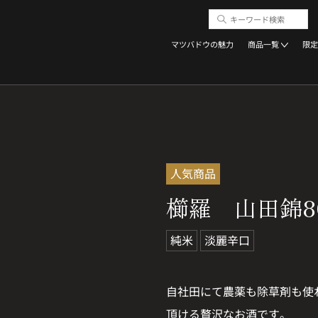
マツバドウの魅力
商品一覧
限定
人気商品
櫛羅 山田錦8
純米
淡麗辛口
自社田にて農薬も除草剤も使
頂ける贅沢なお酒です。