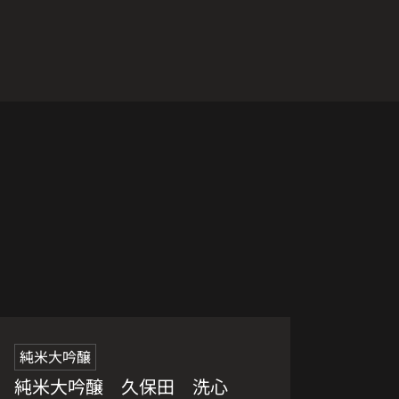
る
人気商品
新入荷
純米大吟醸
純米大吟醸 久保田 洗心