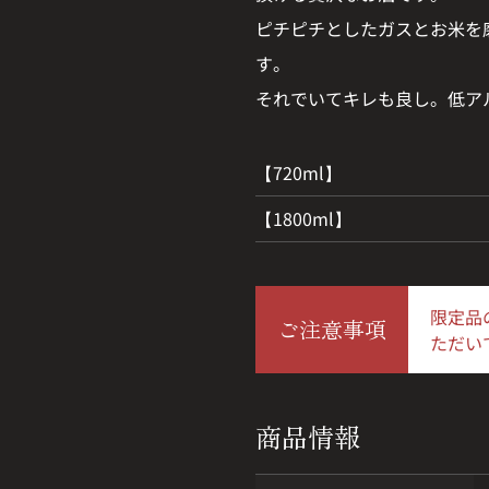
ピチピチとしたガスとお米を
す。
それでいてキレも良し。低ア
【720ml】
【1800ml】
限定品
ご注意事項
ただい
商品情報