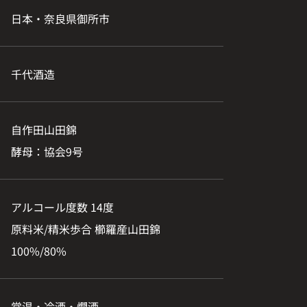
日本・奈良県御所市
千代酒造
自作田山田錦
酵母：協会9号
アルコール度数 14度
原料米/精米歩合 櫛羅産山田錦
100%/80%
常温・冷酒・燗酒