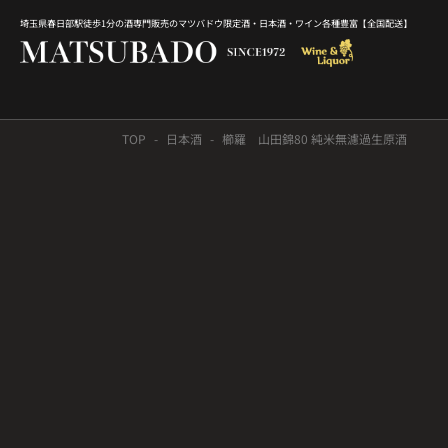
埼玉県春日部駅徒歩1分の酒専門販売のマツバドウ限定酒・日本酒・ワイン各種豊富【全国配送】
TOP
日本酒
櫛羅 山田錦80 純米無濾過生原酒