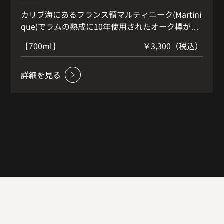
カリブ海にあるフランス領マルティニーク(Martini
que)でラムの熟成に10年使用されたオーク樽が、
フランスにてIPAビールに使用され、さらにその樽
【700ml】
￥3,300（税込）
(Beer Cask)で戸河内ウイスキーを後熟(ウッドフィ
ニッシュ)させました。 IPAビールに由来するさわ
※
やかなホップの香りと苦み、ラムに由来するハニ
ーの香りに加えて、ウッドフィニッシュに由来す
る焼きりんごのような甘味が加わり、甘みと苦み
に熟成した甘い果実の香りが調和したウイスキー
です。