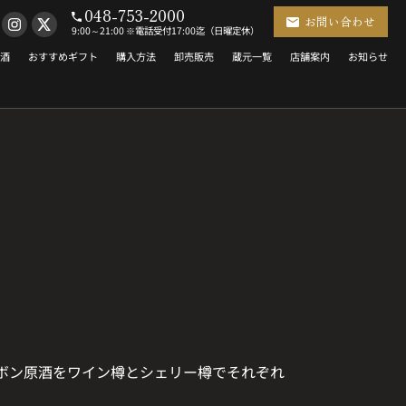
048-753-2000
お問い合わせ
9:00～21:00 ※電話受付17:00迄（日曜定休）
酒
おすすめギフト
購入方法
卸売販売
蔵元一覧
店舗案内
お知らせ
ボン原酒をワイン樽とシェリー樽でそれぞれ