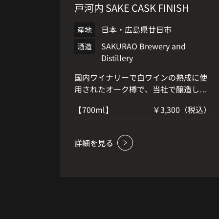
戸河内 SAKE CASK FINISH
日本・広島県廿日市
産地
SAKURAO Brewery and
酒造
Distillery
国内ワイナリーで白ワインの熟成に使
用されたオーク樽で、当社で醸造した
純米酒を熟成させ、さらに、その樽
【700ml】
￥3,300（税込）
（Sake Cask）で戸河内ウイスキーを
後熟（ウッドフィニッシュ）させまし
た。白ワインやSakeに由来する軽やか
なフルーツの香りと適度な酸味にウッ
ドフィニッシュに由来する黒糖のよう
な甘味が加わり、甘みと酸味にフルー
ツのエステリーな香りがまろやかに調
和したウイスキーです。