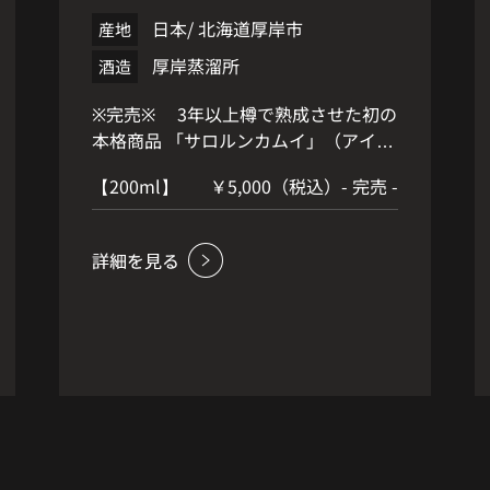
日本/ 北海道厚岸市
産地
厚岸蒸溜所
酒造
※完売※ 3年以上樽で熟成させた初の
本格商品 「サロルンカムイ」（アイヌ
語でタンチョウ）を発売！ 2016年の
【200ml】
￥5,000（税込）- 完売 -
稼働初年に蒸留した原酒が、本場・ス
コットランドで「ウイスキー」と名乗
れる熟成期間3年を経過。希少な初年
産原酒を100％使った記念碑的な商品
です。