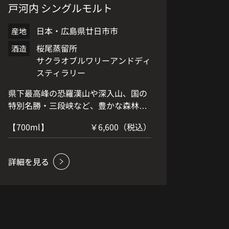
戸河内 シングルモルト
日本・広島県廿日市市
産地
桜尾蒸留所
酒造
サクラオブルワリーアンドディ
スティラリー
県下最高峰の恐羅漢山や深入山、国の
特別名勝・三段峡など、豊かな森林と
清流が織りなす色彩、景観の美しさが
【700ml】
￥6,600（税込）
際立つ安芸太田町戸河内。そんな山あ
いの地にあり、かつて鉄道用として使
われていたトンネルを生かした戸河内
貯蔵庫で熟成。四季を通じて冷涼な気
温を保つうす暗い貯蔵庫では、
SAKURAO DISTILLERYで蒸留されたモ
ルト 原酒が、新緑の香りをたっぷりと
吸い込んだ樽の中で静かに熟成の時を
重ねています。