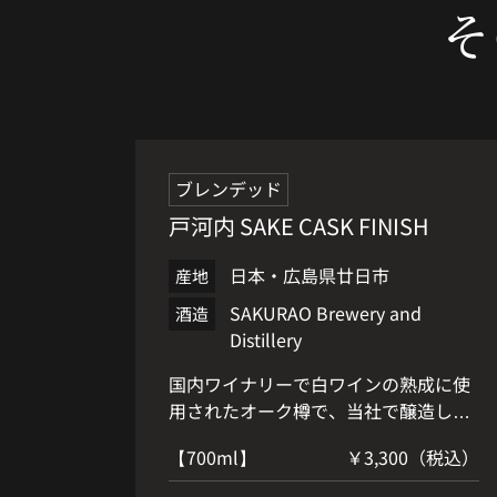
そ
オススメ
ブレンデッド
戸河内 SAKE CASK FINISH
日本・広島県廿日市
産地
SAKURAO Brewery and
酒造
Distillery
国内ワイナリーで白ワインの熟成に使
用されたオーク樽で、当社で醸造した
純米酒を熟成させ、さらに、その樽
【700ml】
￥3,300（税込）
（Sake Cask）で戸河内ウイスキーを
後熟（ウッドフィニッシュ）させまし