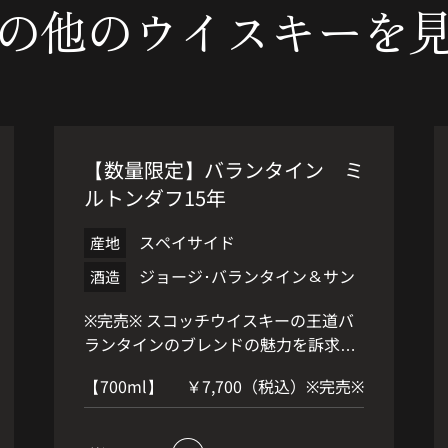
の他の
ウイスキーを
【数量限定】バランタイン ミ
ルトンダフ15年
スペイサイド
産地
ジョージ･バランタイン＆サン
酒造
※完売※ スコッチウイスキーの王道バ
ランタインのブレンドの魅力を訴求す
べく、中核を担うキーモルトをシング
【700ml】
￥7,700（税込）※完売※
ルモルトとして限定リリース！ バラン
タインの骨格をつかさどる、力強ささ
え感じさせるシングルモルト。 ほのか