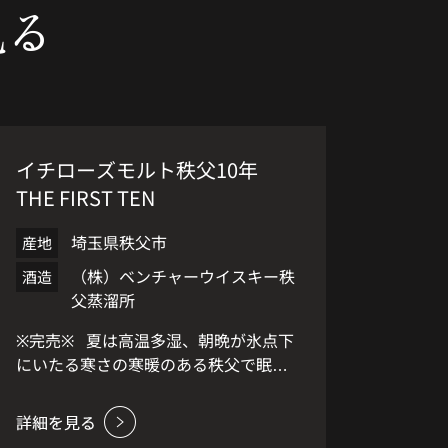
見る
イチローズモルト秩父10年
THE FIRST TEN
埼玉県秩父市
産地
（株）ベンチャーウイスキー秩
酒造
父蒸溜所
※完売※ 夏は高温多湿、朝晩が氷点下
にいたる寒さの寒暖のある秩父で眠り
について10年のシングルモルトがつい
に発売となります。 蒸留所が稼働し
てから12年。ラベルに年数表記された