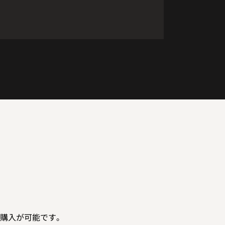
ボトルが満を持して登場。 ナンバリン
グも施されています。 ～～～～～～
～～～～ ※以下メーカー資料より 蒸
溜所が稼働し始めてから 12 年。 ラベ
ルに年数表記をするという事は、造り
手としての一つの目標でもあり、 年月
の重さを再確認できる貴重な瞬間でも
あります。 10 年ものがリリースでき
るという事への感謝を感じながら、 飲
む人の笑顔を思い、これから続く時間
をまた一つ一つ積み重ねていきたいと
思います。 華やかな甘さを纏った香り
が導く、蜜のような滑らかな味わい。
新緑の爽やかな印象は、長く続く余韻
をバランス良くまとめてくれます。 今
回は、秩父で育った地元の大麦も、構
成原酒の一部として味に深みを加えて
くれました。 その特徴をいかすため、
購入が可能です。
アルコール分高め、ノンチルフィルタ