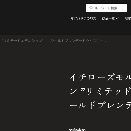
マツバドウの魅力
商品一覧
限定
 ”リミテッドエディション” ～ワールドブレンデッドウイスキー～
イチローズモ
ン ”リミテッ
ールドブレン
※完売※