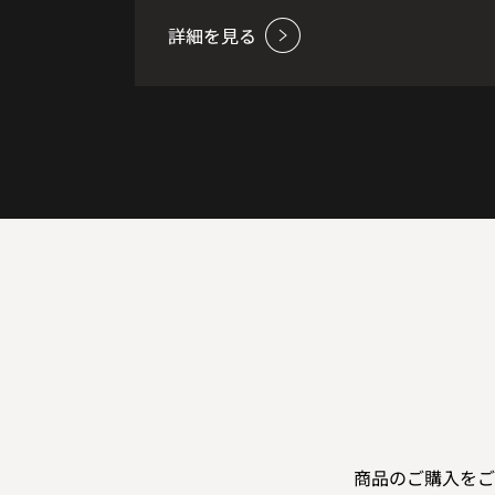
た。白ワインやSakeに由来する軽やか
なフルーツの香りと適度な酸味にウッ
ドフィニッシュに由来する黒糖のよう
な甘味が加わり、甘みと酸味にフルー
ツのエステリーな香りがまろやかに調
和したウイスキーです。
商品のご購入をご