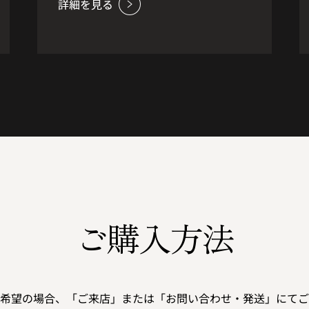
にシナモンスパイスの味わいが加わっ
たフローラルな香りのウイスキーで
す。クリーミーな口当たりが特長で、
やさしいリコリスの香りの滑らかな味
わいと、長く続く温もりある余韻が楽
しめます。
ご購入方法
希望の場合、「ご来店」または「お問い合わせ・発送」にてご