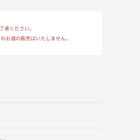
ー、そしてナチュラルカラーでボトリ
ングしました。 様々な思いが詰まった
最初の 10 年、是非ゆっくりと時間を
了承ください。
かけてお楽しみください。
てのお酒の販売はいたしません。