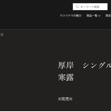
マツバドウの魅力
商品一覧
限定
寒露
厚岸 シング
寒露
※完売※