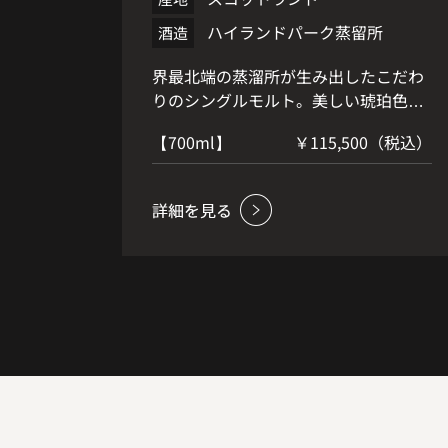
ハイランドパーク蒸留所
酒造
界最北端の蒸溜所が生み出したこだわ
りのシングルモルト。美しい琥珀色の
輝きと スモーキーなヘザー・ハニーの
【700ml】
￥115,500（税込）
テイストの軽やかなピート。非常に希
少なシェリー樽 のファーストフィルを
使用し、際立った複雑さを楽しむこと
が出来る。