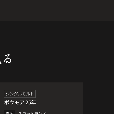
見る
限定品
シングルモルト
ボウモア 25年
スコットランド
産地