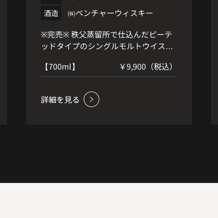
㈱ベンチャーウィスキー
酒造
※完売※ 秩父蒸留所で仕込んだピーテ
ッドタイプのシングルモルトウイスキ
ー。 使用原酒は全て、2012年蒸留の原
【700ml】
￥9,900（税込）
酒。 製麦作業でピート(泥灰)を使用し
て麦芽を乾燥させることで、スモーキ
ーな、個性の強い原酒に仕上がってい
ます。こちらの「イチローズモルト 秩
父･ザ･ピーテッド2016」は、その原酒
そのままの個性を楽しむ為に、ノンチ
ルフィルター、ナチュラルカラーでボ
トリング。 スモーキーでありながら、
それでいて艶やかなフルーティさが余
韻となって、バランス良く香ります。
まずは是非、そのままでお試し下さ
い。