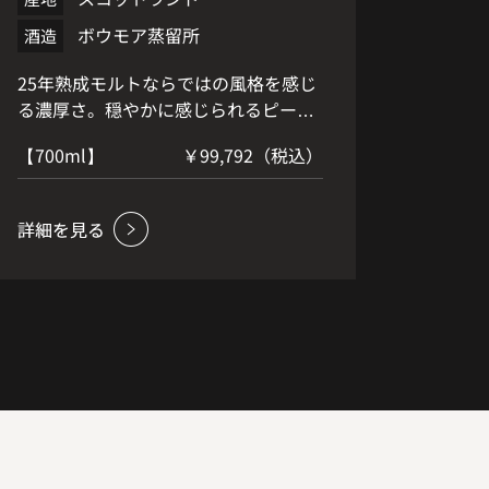
ボウモア蒸留所
酒造
25年熟成モルトならではの風格を感じ
る濃厚さ。穏やかに感じられるピート
香と スパニッシュオーク樽由来の甘や
【700ml】
￥99,792（税込）
かさが際立ちます。 潮の香りが魅力の
アイラモルトの中で最もバランスが良
く心地よいなめらかな スモーキーフレ
ーバー