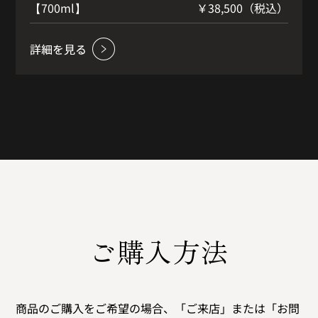
）
【700ml】
￥38,500（税込）
2
「フェニックスハニーオーキッドティー」は、 英
国初の高級ティーブランドでシングルガーデン茶
葉を厳選し提供するJINGとのコラボレーション お
茶の特性や香りからインスピレーションを受けて
つくられたマッカランです。
ご購入方法
商品のご購入をご希望の場合、「ご来店」または「お問