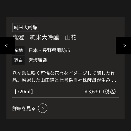
希少品
純米大吟醸
真澄 純米大吟醸 山花
日本・長野県諏訪市
産地
宮坂醸造
酒造
八ヶ岳に咲く可憐な花々をイメージして醸した作
品。厳選した山田錦と七号系自社株酵母が生み 出
す落ち着いた佇まいは海外でも人気です。 もぎた
）
【720ml】
￥3,630（税込）
ての和梨を思わせる淑やかながらも生き生きとし
た香りが上品な印象をつくります。口に含むと 流
）
麗な味わいが広がり、優しい余韻へと導かれま
す。青く澄んだ八ヶ岳の空の透明感を想わせる 可
憐な純米大吟醸です。