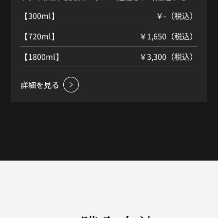
たふくよかで上品な風味と心地よい酸のスッキリ
）
【300ml】
￥-（税込）
と綺麗な飲み口はまさに絶品です。 蔵元自慢のこ
のお酒を飲めば「夜明け前」のスタイルに納得で
）
【720ml】
￥1,650（税込）
す。 パイナップル、メロン、リンゴ様の果実香味
になめらかで優しい米の味が楽しめます。
）
【1800ml】
￥3,300（税込）