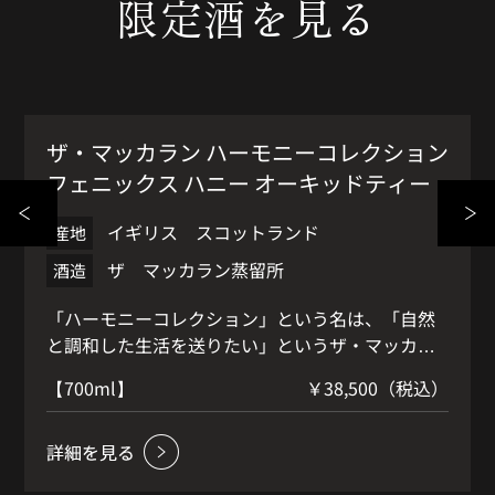
限定酒を見る
限定品
ザ・マッカラン ハーモニーコレクション
フェニックス ハニー オーキッドティー
イギリス スコットランド
産地
ザ マッカラン蒸留所
酒造
「ハーモニーコレクション」という名は、「自然
と調和した生活を送りたい」というザ・マッカラ
ン の想いに由来しています。シリーズ第五弾の
）
【700ml】
￥38,500（税込）
「フェニックスハニーオーキッドティー」は、英
国初の 高級ティーブランドでシングルガーデン茶
葉を厳選し提供するJINGとのコラボレーションお
茶の特性 や香りからインスピレーションを受けて